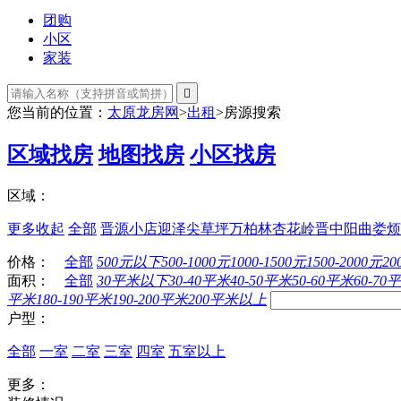
团购
小区
家装

您当前的位置：
太原龙房网
>
出租
>
房源搜索
区域找房
地图找房
小区找房
区域：
更多
收起
全部
晋源
小店
迎泽
尖草坪
万柏林
杏花岭
晋中
阳曲
娄烦
价格：
全部
500元以下
500-1000元
1000-1500元
1500-2000元
20
面积：
全部
30平米以下
30-40平米
40-50平米
50-60平米
60-70
平米
180-190平米
190-200平米
200平米以上
户型：
全部
一室
二室
三室
四室
五室以上
更多：