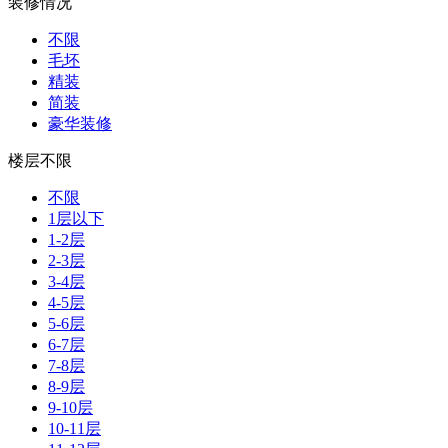
装修情况
不限
毛坯
精装
简装
豪华装修
楼层不限
不限
1层以下
1-2层
2-3层
3-4层
4-5层
5-6层
6-7层
7-8层
8-9层
9-10层
10-11层