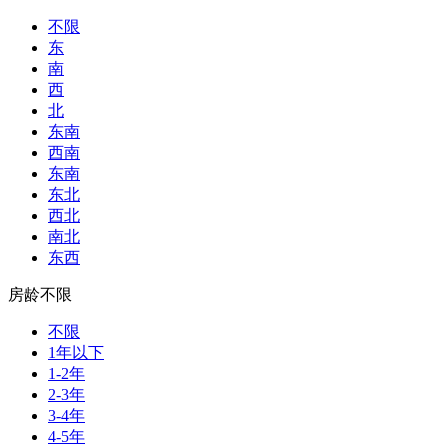
不限
东
南
西
北
东南
西南
东南
东北
西北
南北
东西
房龄不限
不限
1年以下
1-2年
2-3年
3-4年
4-5年