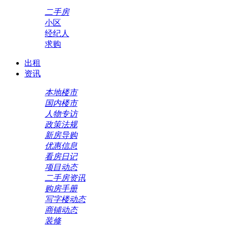
二手房
小区
经纪人
求购
出租
资讯
本地楼市
国内楼市
人物专访
政策法规
新房导购
优惠信息
看房日记
项目动态
二手房资讯
购房手册
写字楼动态
商铺动态
装修