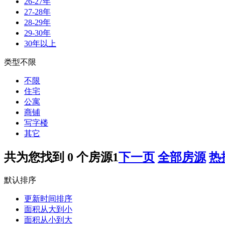
26-27年
27-28年
28-29年
29-30年
30年以上
类型不限
不限
住宅
公寓
商铺
写字楼
其它
共为您找到
0
个房源
1
下一页
全部房源
热
默认排序
更新时间排序
面积从大到小
面积从小到大